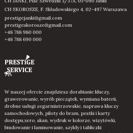
CH JANKI, Plac Szwedzki 3/37A, 05-090 Janki
CH SKOROSZE, F. Składowskiego 4, 02-497 Warszawa
prestigejanki@gmail.com
prestigeskorosze@gmail.com
+48 788 980 000
+48 788 690 000
W naszej ofercie znajdziesz dorabianie kluczy,
grawerowanie, wyrób pieczątek, wymiana baterii,
drobne usługi zegarmistrzowskie, naprawa kluczy
samochodowych, piloty do bram, pestki i karty
dostępu,xero, skan, wydruk w kolorze, wizytówki,
bindowanie i laminowanie, szyldy i tabliczki